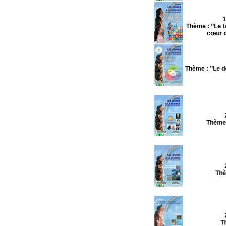
1
Thème : ’’Le 
cœur de
Thème : ’’Le 
Thème :
Thè
Th