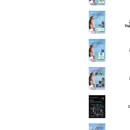
Thè
1