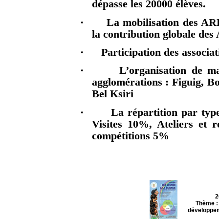
dépasse les 20000 élèves.
·
La mobilisation des ARE
la contribution globale de
·
Participation des assoc
·
L’organisation de ma
agglomérations : Figuig, B
Bel Ksiri
·
La répartition par typ
Visites 10%, Ateliers et 
compétitions 5%
2
Thème : 
développem