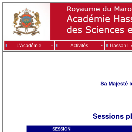
L'Académie
Activités
Hassan II
Sa Majesté 
Sessions pl
SESSION