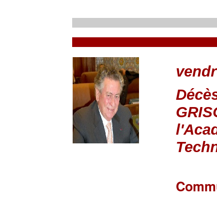
vendr
Décès
GRISC
l'Aca
Techn
Commu