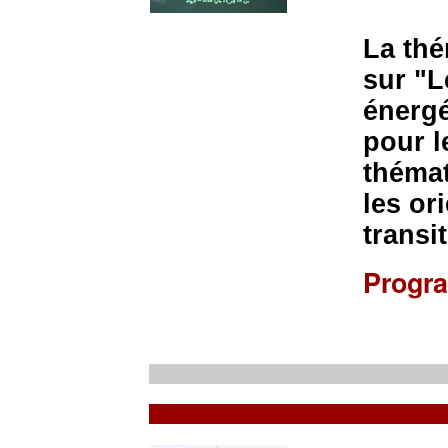
La thé
sur "L
énergé
pour l
thémat
les or
transi
Progr