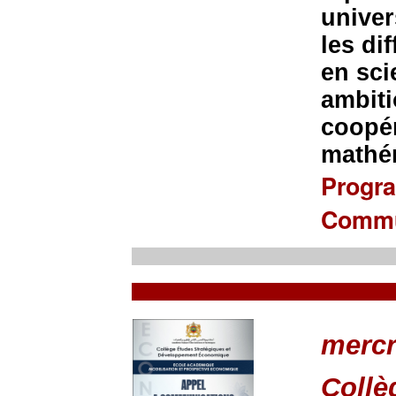
univer
les di
en sci
ambiti
coopé
mathé
Progr
Commu
mercr
Collè