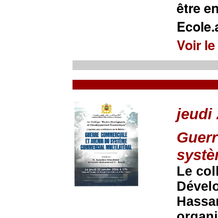
être e
Ecole
Voir le
jeudi
Guerr
systè
Le col
Dével
Hassan
organi