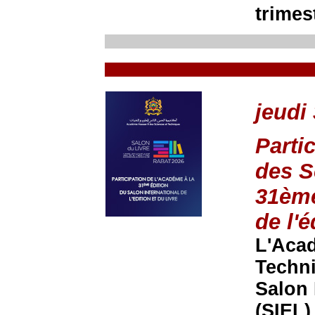
trimes
jeudi 
Parti
des S
31ème
de l'é
L'Acad
Techni
Salon 
(SIEL)