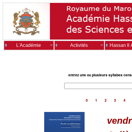
L'Académie
Activités
Hassan II
entrez une ou plusieurs syllabes cen
0
1
2
3
4
vendr