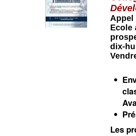
Déve
Appel
Ecole 
prosp
dix-hu
Vendre
Env
cla
Ava
Pré
Les pr