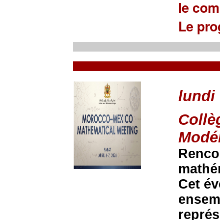
le com
Le pr
lundi 
Collè
Modél
Renco
mathé
Cet év
ensemb
représ