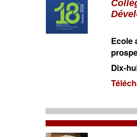
Collè
Déve
Ecole 
prospe
Dix-hu
Téléch