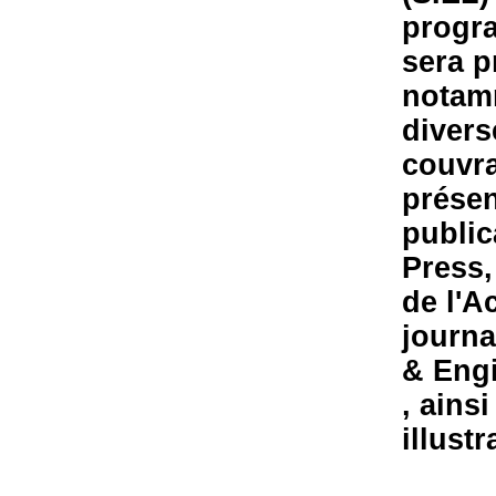
progra
sera p
notamm
divers
couvra
présen
public
Press,
de l'A
journa
& Engi
, ains
illustr