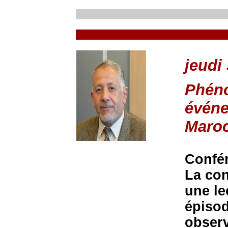
jeudi 
Phéno
événe
Maro
Confé
La con
une le
épisod
observ