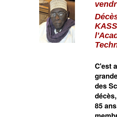
vendr
Décès
KASS
l'Aca
Tech
C'est 
grande
des Sc
décès, 
85 ans
membre