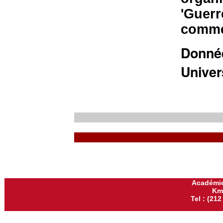
'Guerr
commer
Donnée
Univer
Académie
Km
Tel : (212