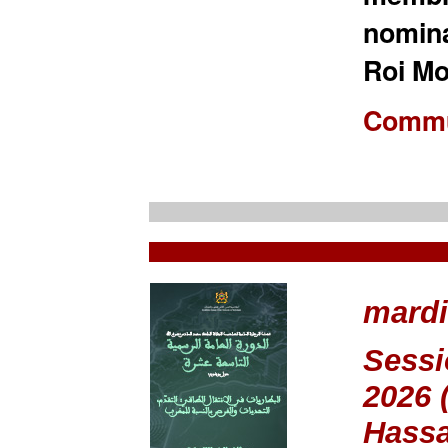
nomina
Roi Mo
Commu
mardi
Sessi
2026 
Hassa