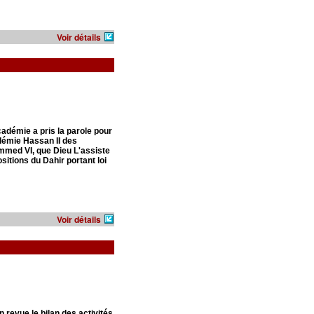
Voir détails
cadémie a pris la parole pour
adémie Hassan II des
mmed VI, que Dieu L'assiste
itions du Dahir portant loi
Voir détails
 revue le bilan des activités