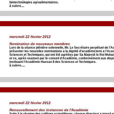
biotechnologies agroalimentaires.
à suivre....
mercredi 22 février 2012
Nomination de nouveaux membres
Lors de la séance plénière solennelle, Mr. Le Secrétaire perpétuel de l'A
présenter les nouvelles nominations a la dignité d'académiciens a l'Ac
Sciences et Techniques, qui ont été agréées par Sa Majesté le Roi Moha
et ce, après examen par le conseil d'Académie, conformément aux dispos
instituant l'Académie Hassan II des Sciences et Techniques.
à suivre.....
mercredi 22 février 2012
Renouvellement des instances de l'Académie
Suite à la réunion des collèges scientifiques, chaque directeur a passé en