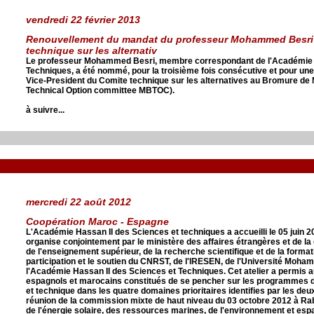
vendredi 22 février 2013
Renouvellement du mandat du professeur Mohammed Besri 
technique sur les alternativ
Le professeur Mohammed Besri, membre correspondant de l'Académie H
Techniques, a été nommé, pour la troisième fois consécutive et pour une
Vice-President du Comite technique sur les alternatives au Bromure de
Technical Option committee MBTOC).
à suivre...
mercredi 22 août 2012
Coopération Maroc - Espagne
L'Académie Hassan II des Sciences et techniques a accueilli le 05 juin 20
organise conjointement par le ministère des affaires étrangères et de la 
de l'enseignement supérieur, de la recherche scientifique et de la forma
participation et le soutien du CNRST, de l'IRESEN, de l'Université Moha
l'Académie Hassan II des Sciences et Techniques. Cet atelier a permis a
espagnols et marocains constitués de se pencher sur les programmes d
et technique dans les quatre domaines prioritaires identifies par les de
réunion de la commission mixte de haut niveau du 03 octobre 2012 à Rab
de l'énergie solaire, des ressources marines, de l'environnement et esp