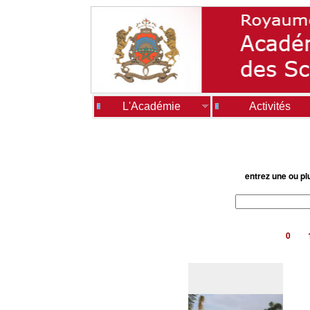
L'Académie
Activités
entrez une ou pl
0