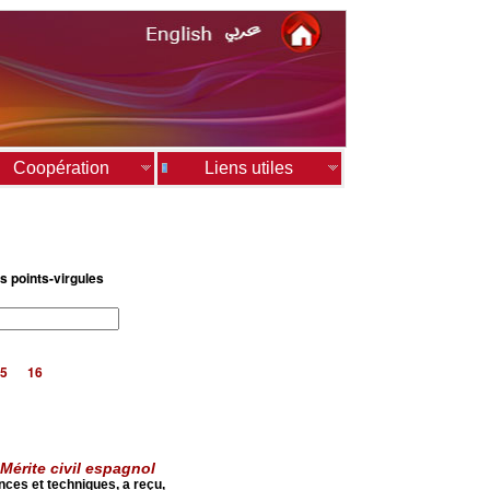
Coopération
Liens utiles
s points-virgules
5
16
Mérite civil espagnol
ces et techniques, a reçu,