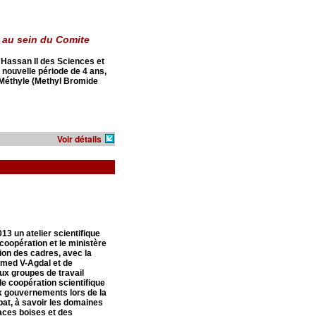
au sein du Comite
assan II des Sciences et
 nouvelle période de 4 ans,
 Méthyle (Methyl Bromide
Voir détails
13 un atelier scientifique
coopération et le ministère
tion des cadres, avec la
mmed V-Agdal et de
ux groupes de travail
e coopération scientifique
ux gouvernements lors de la
at, à savoir les domaines
aces boises et des