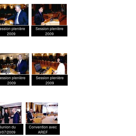
ession plenière
Session plenière
2009
2009
ession plenière
Session plenière
2009
2009
éunion du
Convention avec
0/07/2009
AREF