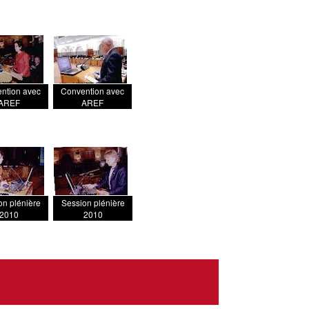
ntion avec
Convention avec
AREF
AREF
on plénière
Session plénière
2010
2010