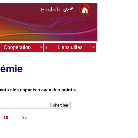
Coopération
Liens utiles
démie
 mots clés espacées avec des points-
10
>>