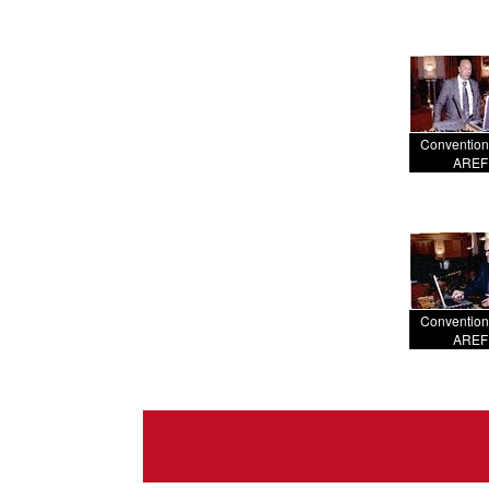
Convention
AREF
Convention
AREF