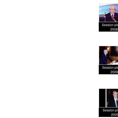
Session pl
2008
Session pl
2009
Session pl
200