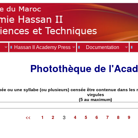
Hassan II Academy Press
Documentation
Photothèque de l'Aca
nnée ou une syllabe (ou plusieurs) censée être contenue dans les
virgules
(5 au maximum)
3
<<
1
2
4
5
6
7
8
9