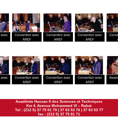
 avec
Convention avec
Convention avec
Convention avec
Conve
AREF
AREF
AREF
 avec
Convention avec
Convention avec
Convention avec
Sessi
AREF
AREF
AREF
Académie Hassan II des Sciences et Techniques
Km 4, Avenue Mohammed VI – Rabat
Tel : (212 5) 37 75 01 79 | 37 63 53 76 | 37 63 53 77
fax : (212 5) 37 75 81 71