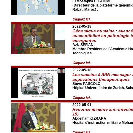
El Mostapha El FAHIME
(Directeur de la plateforme génomi
Rabat, Maroc) :
Cliquez ici..
2022-05-18
Génomique humaine : avancé
susceptibilité en pathologie 
émergentes
Aziz SEFIANI
Membre Résident de l'Académie Has
Techniques
Cliquez ici..
2022-05-18
Les vaccins à ARN messager : 
applications thérapeutiques
Steve PASCOLO
Hôpital Universitaire de Zurich, Sui
Cliquez ici..
2022-05-01
Réponse immune anti-infectie
19)
Abdelhamid ZRARA
Hôpital d'instruction militaire Moh
Cliquez ici..