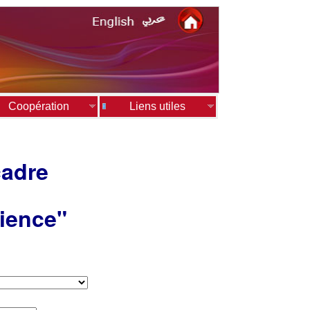
Coopération
Liens utiles
cadre
cience"