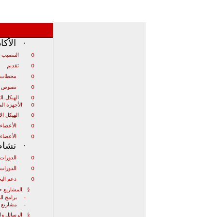
·
الأكا
o
التنصيب ا
o
تقديم
o
محطات ت
o
نصوص ت
o
الهيكل
ال
o
الأجهزة ال
o
الهيكل ال
o
الأعضاء
o
الأعضاء
·
نشاط 
o
الدورات 
o
الدورات 
o
دعم الب
§
المشاريع ح
-
برامج ال
-
مشاريع
§
الرسائل وا