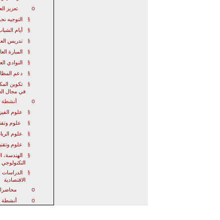
o
تعزيز الع
§
التوجيه نحو
§
أيام الشباب
§
تدريس الع
§
المبارة
العا
§
النوادي الع
§
دعم المظاه
§
تكوين المكو
في مجال الع
o
أنشطة خا
§
علوم الفيزي
§
علوم وتقني
§
علوم الريا
§
علوم وتقنيا
§
الهندسة، ال
التكنولوجي
§
الدراسات ا
الاقت
صادية
o
محاضرا
o
أنشطة 