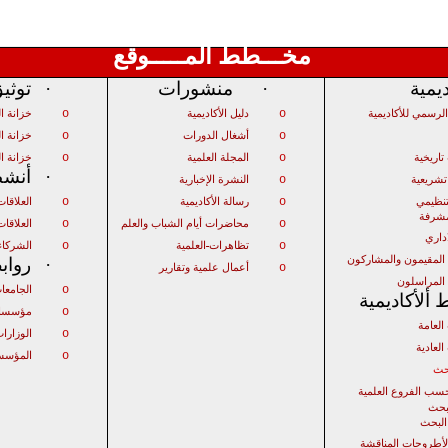
مخـــطط المـــــوقع
ديمية
·
منشورات
·
توثي
o
o
لرسمي للأكاديمية
دليل الأكاديمية
خزانة ا
o
o
أشغال الدورات
خزانة ال
o
o
اريخية
المجلة العلمية
خزانة ا
·
أنشط
o
شريعية
النشرة الإخبارية
o
o
تنظيمي
رسالة الأكاديمية
العلاقا
مشرفة
o
o
محاضرات أيام الشباب والعلم
العلاقات 
اداري
o
o
تظاهرات
العلمية
الشركاء
 المقيمون والمشاركون
·
رواب
o
أعمال علمية وتقارير
 المراسلون
o
الجامعا
ألأكاديمية
o
مؤسسات
العامة
o
الوزارا
العادية
o
المؤسس
حث
سب الفروع العلمية
بحث
البحث
لأطروحات المناقشة