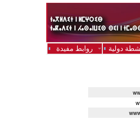
شطة دولية
روابط مفيدة
ww
w
www