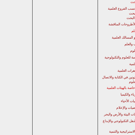
حث
سب الفروع العلمية
بحث
البحث
لأطروحات المناقشة
لم
 المسالك العلمية
 والعلم
لوم
مة للعلوم والتكنولوجية
لمية
رات العلمية
نين في الكتابة والاتصال
لوم
صة بالهيئات العلمية
اء والكيميا
ات الأحياء
ضيات والإعلام
ت البيئة والأرض والبحر
نقل التكنولوجي والإبداع
لاستراتيجية
والتنمية