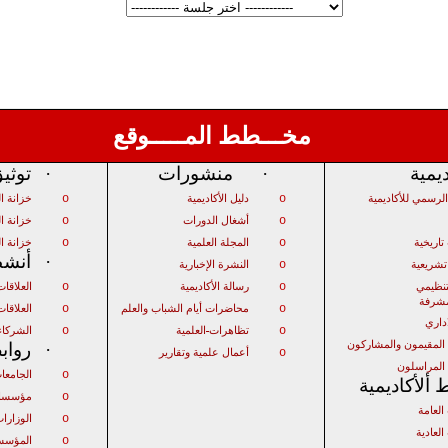
مخـــطط المـــــوقع
ديمية
·
منشورات
·
توثي
o
o
لرسمي للأكاديمية
دليل الأكاديمية
خزانة ا
o
o
أشغال الدورات
خزانة ال
o
o
اريخية
المجلة العلمية
خزانة ا
·
أنشط
o
شريعية
النشرة الإخبارية
o
o
تنظيمي
رسالة الأكاديمية
العلاقا
مشرفة
o
o
محاضرات أيام الشباب والعلم
العلاقات 
اداري
o
o
تظاهرات
العلمية
الشركاء
 المقيمون والمشاركون
·
رواب
o
أعمال علمية وتقارير
 المراسلون
o
الجامعا
ألأكاديمية
o
مؤسسات
العامة
o
الوزارا
العادية
o
المؤسس