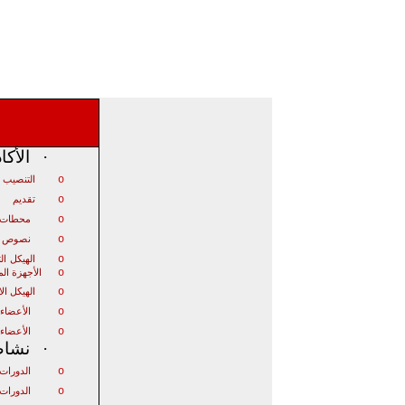
·
الأكا
o
التنصيب ا
o
تقديم
o
محطات ت
o
نصوص ت
o
الهيكل
ال
o
الأجهزة ال
o
الهيكل ال
o
الأعضاء
o
الأعضاء
·
نشاط 
o
الدورات 
o
الدورات 