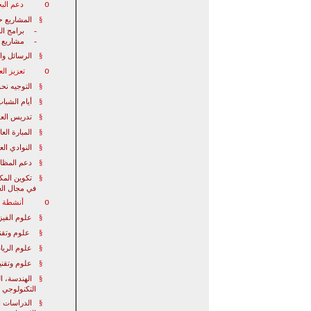
o
دعم الب
§
المشاريع ح
-
برامج ال
-
مشاريع
§
الرسائل وا
o
تعزيز الع
§
التوجيه نحو
§
أيام الشباب
§
تدريس الع
§
المبارة
العا
§
النوادي الع
§
دعم المظاه
§
تكوين المكو
في مجال الع
o
أنشطة خا
§
علوم الفيزي
§
علوم وتقني
§
علوم الريا
§
علوم وتقنيا
§
الهندسة، ال
التكنولوجي
§
الدراسات ا