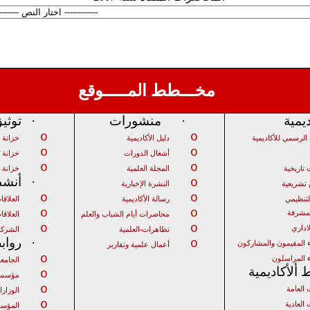
مخـــطط المـــــوقع
ديمية
·
منشورات
·
توثي
o
o
الرسمي للأكاديمية
دليل الأكاديمية
خزانة 
o
o
أشغال الدورات
خزانة ا
o
o
تاريخية
المجلة العلمية
خزانة 
·
أنشط
o
شريعية
النشرة الإخبارية
o
o
لتنظيمي
رسالة الأكاديمية
العلاق
o
o
لمشرفة
محاضرات أيام الشباب والعلم
العلاقات
o
o
لاداري
تظاهرات
العلمية
الشركا
·
رواب
o
 المقيمون والمشاركون
أعمال علمية وتقارير
o
 المراسلون
الجامع
ألأكاديمية
o
مؤسسا
o
 العامة
الوزار
o
 العادية
المؤسس