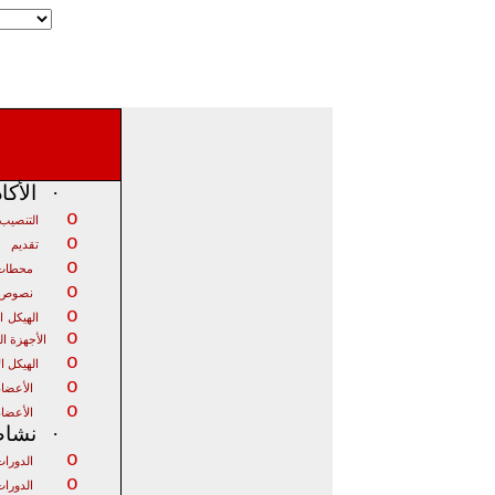
·
الأكا
o
التنصيب 
o
تقديم
o
محطات 
o
نصوص ت
o
الهيكل
ا
o
الأجهزة ا
o
الهيكل ا
o
الأعضاء
o
الأعضاء
·
نشاط 
o
الدورات
o
الدورات