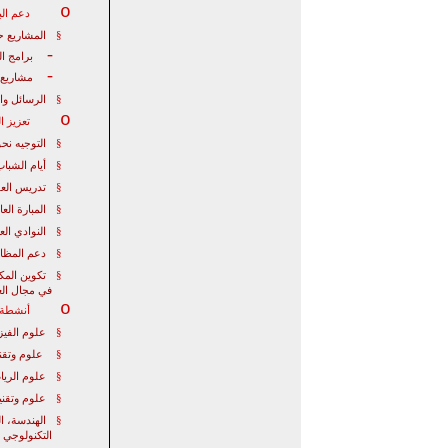
o
دعم ال
§
المشاريع ح
-
برامج ا
-
مشاريع
§
الرسائل وا
o
تعزيز ا
§
التوجيه نحو
§
أيام الشباب
§
تدريس الع
§
المبارة
العا
§
النوادي الع
§
دعم المظاه
§
تكوين المكو
في مجال الع
o
أنشطة خ
§
علوم الفيزي
§
علوم وتقني
§
علوم الريا
§
علوم وتقنيا
§
الهندسة، ال
التكنولوجي