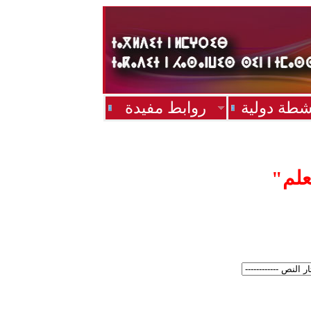
شطة دولية
روابط مفيدة
علم